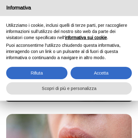
Informativa
ORDINA ORA
Utilizziamo i cookie, inclusi quelli di terze parti, per raccogliere
informazioni sull’utilizzo del nostro sito web da parte dei
visitatori come specificato nell'
informativa sui cookie
.
Puoi acconsentirne l'utilizzo chiudendo questa informativa,
CHI SIAMO
interagendo con un link o un pulsante al di fuori di questa
informativa o continuando a navigare in altro modo.
MyShibuya è nata per portare sushi e poké di qualità
nella vita di tutti i giorni in modo veloce, semplice e
Rifiuta
Accetta
dove vuoi tu.
Scopri di più e personalizza